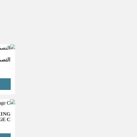
التصم
ING
E C#