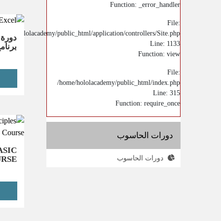
Function: _error_handler
File:
/home/hololacademy/public_html/application/controllers/Site.php
دورة 
Line: 1133
برنامج OFT EXCEL
Function: view
File:
/home/hololacademy/public_html/index.php
Line: 315
Function: require_once
دورات الحاسوب
ASIC
دورات الحاسوب
URSE