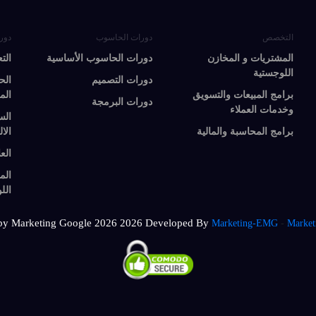
التخصص
دورات الحاسوب
دور
المشتريات و المخازن
دورات الحاسوب الأساسية
الت
اللوجستية
دورات التصميم
الح
برامج المبيعات والتسويق
الم
دورات البرمجة
وخدمات العملاء
الس
برامج المحاسبة والمالية
الال
الع
الم
الل
by Marketing Google 2026
2026 Developed By
Marketing-EMG
-
Market