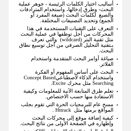
أساليب اختيار الكلمات الرئيسة - جوهر عملية
البحث- وطرق إدخالها، واستخدام المترادفات
والصيغ لكلمات البحث (صيغة المفرد أو
الجمع) وتحديد التصنيفات المختلفة.
التعرف على التقنيات المستخدمة في هذا
المحركات من أجل توظفها في عملية البحث
مثل تقنية البتر (wildcard) والتي تعرف
بـتقنية التحليل الصرفي من أجل توسيع نطاق
البحث.
صياغة أوامر البحث المتقدمة واستخدام
الفلاتر.
البحث على أساس المفهوم أو الفكرة
واستخدام الذكاء لاصطناعيConcept Based
Searching مثل محرك Excite.
تعلم طرق المتابعة الآنية للمعلومات وكيفية
الاستفادة منها حسب الاختصاص.
مسح عام للبرمجيات الحرة التي تقوم بجلب
المواقع برمتها مثل Httrack .
كيفية إضافة موقع إلى محركات البحث
وإظهاره في الصفحة الأولى من نتائج البحث.